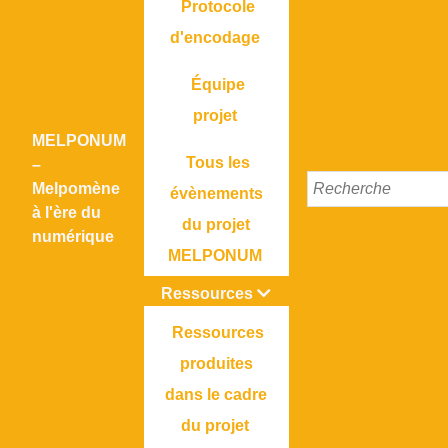
Protocole
d'encodage
Équipe
projet
MELPONUM
Tous les
–
Melpomène
évènements
à l'ère du
du projet
numérique
MELPONUM
Ressources
Ressources
produites
dans le cadre
du projet