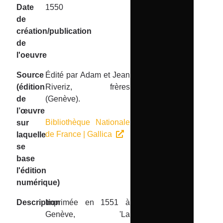
Date
1550
de
création/publication
de
l'oeuvre
Source
Édité par Adam et Jean
(édition
Riveriz, frères
de
(Genève).
l’œuvre
Bibliothèque Nationale
sur
de France | Gallica
laquelle
se
base
l'édition
numérique)
Description
Imprimée en 1551 à
Genève, 'La