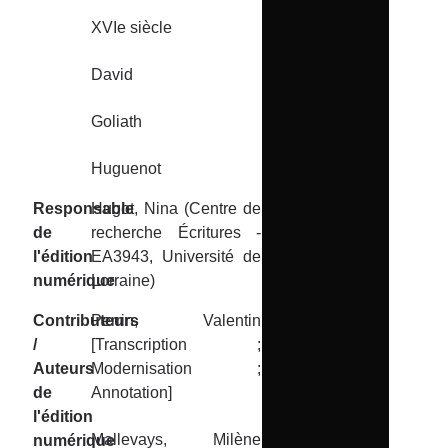
XVIe siècle
David
Goliath
Huguenot
Responsable
Hugot, Nina (Centre de
de
recherche Écritures -
l'édition
EA3943, Université de
numérique
Lorraine)
Contributeurs
Perrin, Valentin
/
[Transcription ;
Auteurs
Modernisation ;
de
Annotation]
l'édition
Mallevays, Milène
numérique