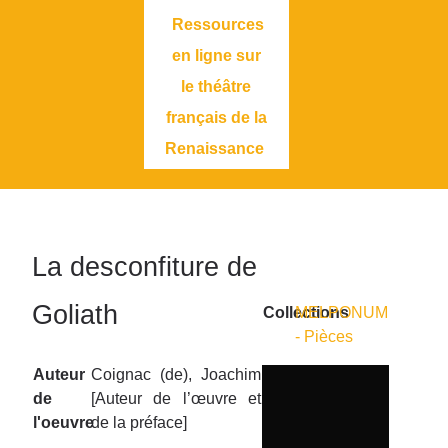
Ressources
en ligne sur
le théâtre
français de la
Renaissance
La desconfiture de
Goliath
Collections
MELPONUM
- Pièces
Auteur
Coignac (de), Joachim
de
[Auteur de l’œuvre et
l'oeuvre
de la préface]