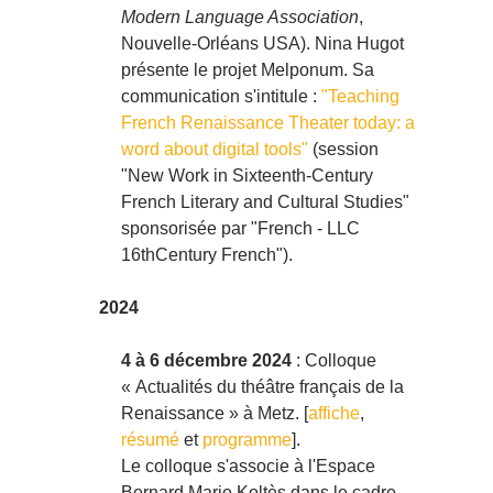
Modern Language Association
,
Nouvelle-Orléans USA). Nina Hugot
présente le projet Melponum. Sa
communication s'intitule :
"Teaching
French Renaissance Theater today: a
word about digital tools"
(session
"New Work in Sixteenth-Century
French Literary and Cultural Studies"
sponsorisée par "French - LLC
16thCentury French").
2024
4 à 6 décembre 2024
: Colloque
« Actualités du théâtre français de la
Renaissance » à Metz. [
affiche
,
résumé
et
programme
].
Le colloque s'associe à l'Espace
Bernard Marie Koltès dans le cadre