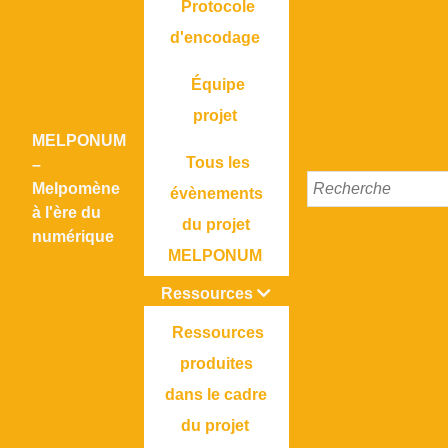
Protocole
d'encodage
Équipe
projet
MELPONUM
Tous les
–
Melpomène
évènements
à l'ère du
du projet
numérique
MELPONUM
Ressources
Ressources
produites
dans le cadre
du projet