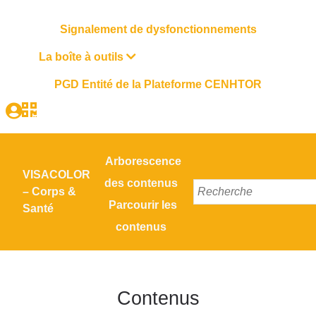
Signalement de dysfonctionnements
La boîte à outils
PGD Entité de la Plateforme CENHTOR
Arborescence
VISACOLOR
des contenus
– Corps &
Parcourir les
Santé
contenus
Contenus