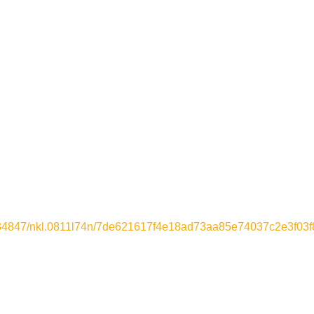
10.34847/nkl.0811l74n/7de621617f4e18ad73aa85e74037c2e3f03